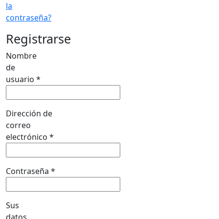
la
contraseña?
Registrarse
Nombre
de
Obligatorio
usuario
*
Dirección de
correo
Obligatorio
electrónico
*
Obligatorio
Contraseña
*
Sus
datos