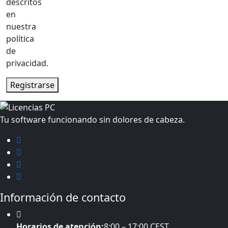
descritos
en
nuestra
política
de
privacidad.
Registrarse
Tu software funcionando sin dolores de cabeza.
Información de contacto
Horarios de atención:
8:00 – 17:00 CEST