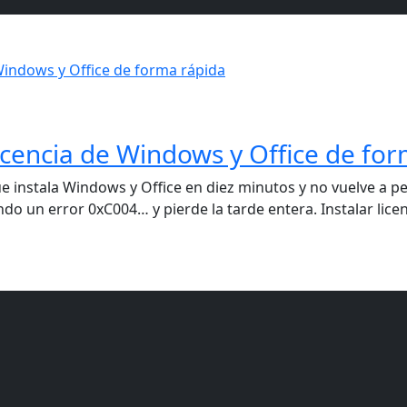
icencia de Windows y Office de fo
ue instala Windows y Office en diez minutos y no vuelve a pe
endo un error 0xC004… y pierde la tarde entera. Instalar lic